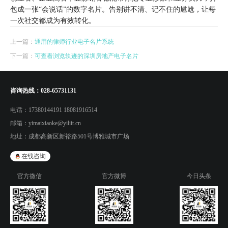
包成一张“会说话”的数字名片。告别讲不清、记不住的尴尬，让每
一次社交都成为有效转化。
上一篇：
通用的律师行业电子名片系统
下一篇：
可查看浏览轨迹的深圳房地产电子名片
咨询热线：
028-65731131
电话：
17380144191 18081916514
邮箱：
yimaixiaoke@yiliit.cn
地址：
成都高新区新裕路501号博雅城市广场
在线咨询
官方微信
官方微博
今日头条