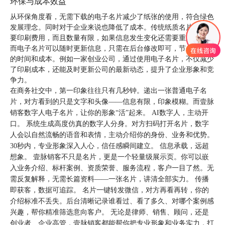
环保与成本效益
从环保角度看，无需下载的电子名片减少了纸张的使用，符合绿色
发展理念。同时对于企业来说也降低了成本。传统纸质名片制作需
要印刷费用，而且数量有限，如果信息发生变化还需要重新制作。
而电子名片可以随时更新信息，只需在后台修改即可，节省了大量
的时间和成本。例如一家创业公司，通过使用电子名片，不仅减少
了印刷成本，还能及时更新公司的最新动态，提升了企业形象和竞
争力。
在商务社交中，第一印象往往只有几秒钟。递出一张普通电子名
片，对方看到的只是文字和头像——信息有限，印象模糊。而壹脉
销客数字人电子名片，让你的形象“活”起来。 AI数字人，主动开
口。 系统生成高度仿真的数字人分身。对方扫码打开名片，数字
人会以自然流畅的语音和表情，主动介绍你的身份、业务和优势。
30秒内，专业形象深入人心，信任感瞬间建立。 信息承载，远超
想象。 壹脉销客不只是名片，更是一个轻量级展示页。你可以嵌
入业务介绍、标杆案例、资质荣誉、服务流程，客户一目了然。无
需反复解释，无需长篇资料——一张名片，讲清全部实力。 传播
即获客，数据可追踪。 名片一键转发微信，对方再看再转，你的
介绍标准不丢失。后台清晰记录谁看过、看了多久、对哪个案例感
兴趣，帮你精准筛选意向客户。 无论是律师、销售、顾问，还是
创业者、企业高管，壹脉销客都能帮你把专业形象和业务实力，打