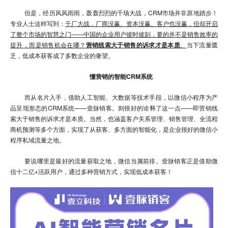
但是，经历风风雨雨，轰轰烈烈的千场大战，CRM市场并非原地踏步！
专业人士这样写到：
千厂大战，厂商没赢、资本没赢、客户也没赢，但却开启
了整个市场的智慧之门——中国的企业用户彼时彼刻，要的并不是销售效率的
提升，而是销售机会在哪？
营销线索大于销售的诉求才是本质
。
当下流量匮
乏，低成本获客成了多数企业的奢望。
懂营销的智能CRM系统
而从名片入手，借助人工智能、大数据等技术手段，以微信小程序为产
品呈现形态的CRM系统——壹脉销客。则很好的诠释了这一点——即营销线
索大于销售的诉求才是本质。当然，也涵盖客户关系管理、销售管理、全流程
商机预测等多个方面，实现了从获客、多方面的智能化，是企业很好的微信小
程序私域流量之地。
要说哪里是最好的流量获取之地，微信当属前排。壹脉销客正是借助微
信十二亿+活跃用户，通过多种营销方式，实现低成本获客！