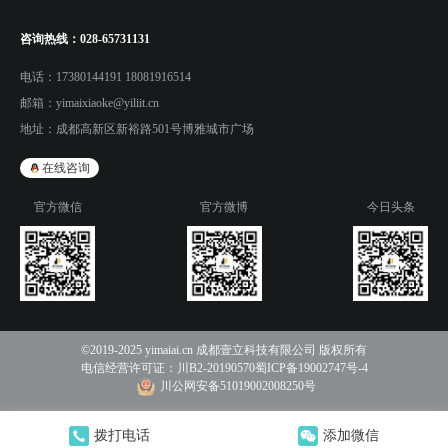
咨询热线：
028-65731131
电话：
17380144191 18081916514
邮箱：
yimaixiaoke@yiliit.cn
地址：
成都高新区新裕路501号博雅城市广场
在线咨询
官方微信
官方微博
今日头条
©2019-2025 yimaiai.cn 成都壹立科技有限公司 版权所有
电信经营许可证：
川B2-20190570
蜀ICP备19002747号-4
川公网安备51019002008250号
拨打电话
添加微信