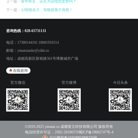
上一篇：
新年将至，还在为业绩而发愁吗？
下一篇：
AI智能名片，智能获客不再愁！
咨询热线：
028-65731131
电话：
17380144191 18081916514
邮箱：
yimaixiaoke@yiliit.cn
地址：
成都高新区新裕路501号博雅城市广场
在线咨询
官方微信
官方微博
今日头条
©2019-2025 yimaiai.cn 成都壹立科技有限公司 版权所有
电信经营许可证：
川B2-20190570
蜀ICP备19002747号-4
川公网安备51019002008250号