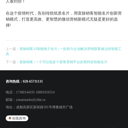
人看到你！
在这个疫情时代，告别传统纸质名片，用壹脉销客智能名片创新营
销模式，打造更高效、更智慧的微信营销新模式无疑是更好的选
择!
上一篇：
壹脉销客AI智能电子名片 | 一款助力企业解决营销获客难点的智能工
具
下一篇：
壹脉销客 | 一个可以抵多个获客营销平台的黑科技智能名片
咨询热线：
028-65731131
电话：
17380144191 18081916514
邮箱：
yimaixiaoke@yiliit.cn
地址：
成都高新区新裕路501号博雅城市广场
在线咨询