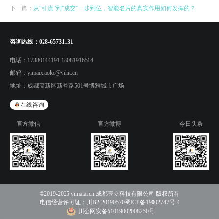
下一篇：
从“引流”到“成交”一步到位，智能名片的真实作用如何发挥的？
咨询热线：
028-65731131
电话：
17380144191 18081916514
邮箱：
yimaixiaoke@yiliit.cn
地址：
成都高新区新裕路501号博雅城市广场
在线咨询
官方微信
官方微博
今日头条
©2019-2025 yimaiai.cn 成都壹立科技有限公司 版权所有
电信经营许可证：
川B2-20190570
蜀ICP备19002747号-4
川公网安备51019002008250号