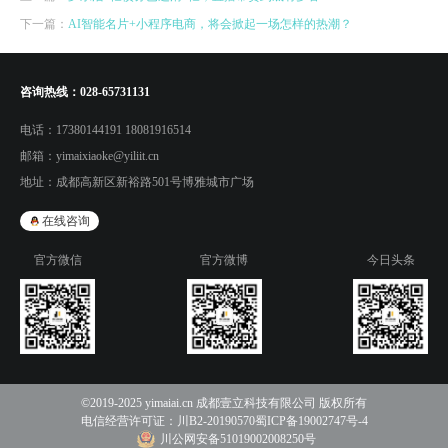
下一篇：
AI智能名片+小程序电商，将会掀起一场怎样的热潮？
咨询热线：
028-65731131
电话：
17380144191 18081916514
邮箱：
yimaixiaoke@yiliit.cn
地址：
成都高新区新裕路501号博雅城市广场
在线咨询
官方微信
官方微博
今日头条
©2019-2025 yimaiai.cn 成都壹立科技有限公司 版权所有
电信经营许可证：
川B2-20190570
蜀ICP备19002747号-4
川公网安备51019002008250号