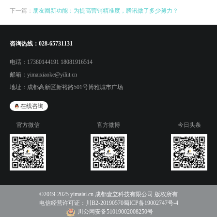
下一篇：
朋友圈新功能：为提高营销精准度，腾讯做了多少努力？
咨询热线：
028-65731131
电话：
17380144191 18081916514
邮箱：
yimaixiaoke@yiliit.cn
地址：
成都高新区新裕路501号博雅城市广场
在线咨询
官方微信
官方微博
今日头条
©2019-2025 yimaiai.cn 成都壹立科技有限公司 版权所有
电信经营许可证：
川B2-20190570
蜀ICP备19002747号-4
川公网安备51019002008250号