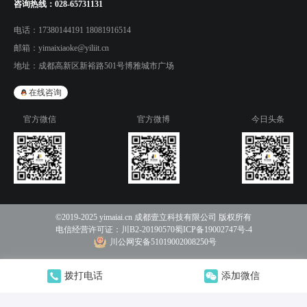
咨询热线：
028-65731131
电话：
17380144191 18081916514
邮箱：
yimaixiaoke@yiliit.cn
地址：
成都高新区新裕路501号博雅城市广场
在线咨询
官方微信
官方微博
今日头条
©2019-2025 yimaiai.cn 成都壹立科技有限公司 版权所有
电信经营许可证：
川B2-20190570
蜀ICP备19002747号-4
川公网安备51019002008250号
拨打电话
添加微信