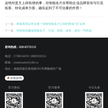
这绝对是天上掉馅饼的事，但智能名片在帮助企业品牌宣传与引流
拓客、转化成单方面，确实起到了不可估量的作用！
上一篇：
商城系统运营太难？壹脉智能名片让你的商城“活”起来
下一篇：
营销系统邂逅智能名片，引流、拓客、逼单、成交一气呵成
咨询热线：
028-65731131
电话：
17380144191 18081916514
邮箱：
yimaixiaoke@yiliit.cn
地址：
成都高新区新裕路501号博雅城市广场
在线咨询
官方微信
官方微博
今日头条