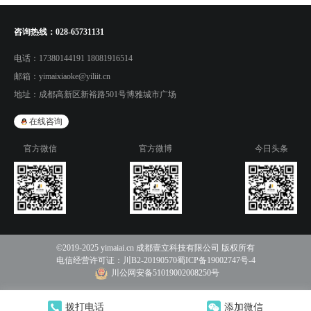
咨询热线：
028-65731131
电话：
17380144191 18081916514
邮箱：
yimaixiaoke@yiliit.cn
地址：
成都高新区新裕路501号博雅城市广场
在线咨询
官方微信
官方微博
今日头条
©2019-2025 yimaiai.cn 成都壹立科技有限公司 版权所有
电信经营许可证：
川B2-20190570
蜀ICP备19002747号-4
川公网安备51019002008250号
拨打电话
添加微信