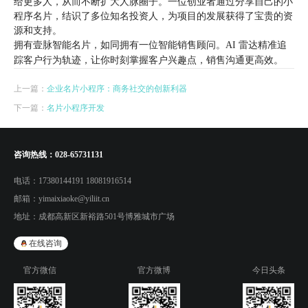
给更多人，从而不断扩大人脉圈子。一位创业者通过分享自己的小
程序名片，结识了多位知名投资人，为项目的发展获得了宝贵的资
源和支持。
拥有壹脉智能名片，如同拥有一位智能销售顾问。AI 雷达精准追
踪客户行为轨迹，让你时刻掌握客户兴趣点，销售沟通更高效。
上一篇：
企业名片小程序：商务社交的创新利器
下一篇：
名片小程序开发
咨询热线：
028-65731131
电话：
17380144191 18081916514
邮箱：
yimaixiaoke@yiliit.cn
地址：
成都高新区新裕路501号博雅城市广场
在线咨询
官方微信
官方微博
今日头条