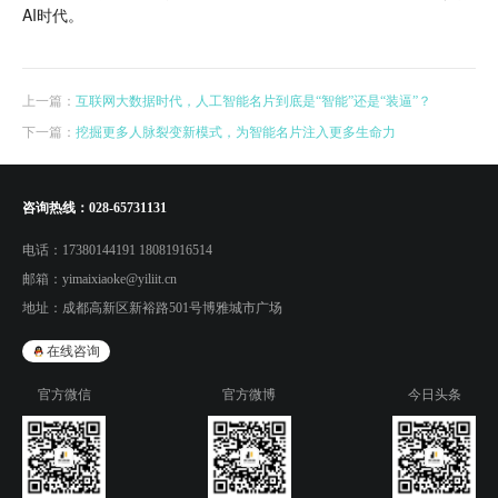
AI时代。
上一篇：
互联网大数据时代，人工智能名片到底是“智能”还是“装逼”？
下一篇：
挖掘更多人脉裂变新模式，为智能名片注入更多生命力
咨询热线：
028-65731131
电话：
17380144191 18081916514
邮箱：
yimaixiaoke@yiliit.cn
地址：
成都高新区新裕路501号博雅城市广场
在线咨询
官方微信
官方微博
今日头条