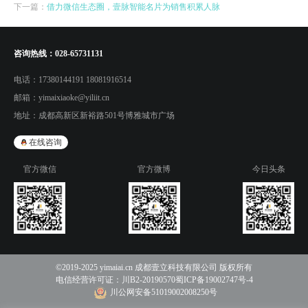
下一篇：
借力微信生态圈，壹脉智能名片为销售积累人脉
咨询热线：
028-65731131
电话：
17380144191 18081916514
邮箱：
yimaixiaoke@yiliit.cn
地址：
成都高新区新裕路501号博雅城市广场
在线咨询
官方微信
官方微博
今日头条
©2019-2025 yimaiai.cn 成都壹立科技有限公司 版权所有
电信经营许可证：
川B2-20190570
蜀ICP备19002747号-4
川公网安备51019002008250号