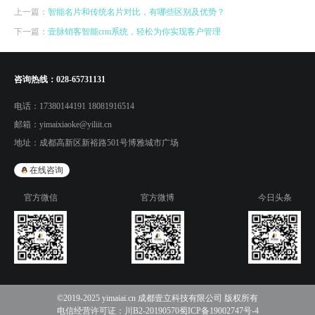
上一篇：
智能名片和传统名片对比，有哪些区别及优势？
下一篇：
壹脉销客智能crm系统，轻松为你实现客户管理
咨询热线：
028-65731131
电话：
17380144191 18081916514
邮箱：
yimaixiaoke@yiliit.cn
地址：
成都高新区新裕路501号博雅城市广场
在线咨询
官方微信
官方微博
今日头条
©2019-2025 yimaiai.cn 成都壹立科技有限公司 版权所有
电信经营许可证：
川B2-20190570
蜀ICP备19002747号-4