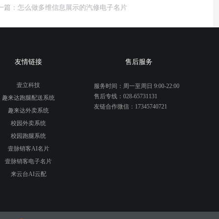
一篇：怎么做多维信息展示的汽修电子名片
友情链接
售后服务
壹立科技
服务时间：周一至周日 9:00-22:00
售后专线：028-65731131
趣来达跑腿配送系统
友链合作微信：17345740721
趣来达外卖系统
校园外卖系统
校园跑腿系统
壹脉销客AI名片
壹脉销客电子名片
来云台AI云配