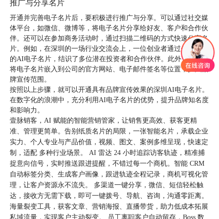
推广与分享名片
开通并完善电子名片后，要积极进行推广与分享。可以通过社交媒
体平台，如微信、微博等，将电子名片分享给好友、客户和合作伙
伴。还可以在参加商务活动时，通过扫描二维码的方式快速分享名
片。例如，在深圳的一场行业交流会上，一位创业者通过分享自己
的AI电子名片，结识了多位潜在投资者和合作伙伴。此外，还可以
将电子名片嵌入到公司的官方网站、电子邮件签名等位置，扩大品
牌宣传范围。
按照以上步骤，就可以开通具有品牌宣传效果的深圳AI电子名片。
在数字化的浪潮中，充分利用AI电子名片的优势，提升品牌知名度
和影响力。
壹脉销客，AI 赋能的智能营销管家，让销售更高效、获客更精
准、管理更简单。告别纸质名片的局限，一张智能名片，承载企业
实力、个人专业与产品价值，视频、图文、案例多维呈现，快速定
制，适配 多种行业场景。 AI 雷达 24 小时追踪访客轨迹，精准捕
捉意向信号，实时推送跟进提醒，不错过每一个商机。智能 CRM
自动标签分类、生成客户画像，跟进轨迹全程记录，商机可视化管
理，让客户资源永不流失。 多渠道一键分享，微信、短信轻松触
达，接收方无需下载，即可一键拨号、导航、咨询，沟通零距离。
海量裂变工具，获客文章、营销海报、直播带货，助力低成本拓展
私域流量，实现客户主动裂变。 员工离职客户自动留存，Boss 数