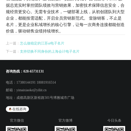
据总览实时掌控团队绩效与营销效果，加密技术保障信息安全，合
规经营更安心。无需专业技术，一键部署上线，从初创团队到大型
企业，都能按需适配，开启全员营销新范式。 壹脉销客，不止是
名片，更是企业私域增长的核心引擎，让每一次商务连接都能创造
价值，驱动销售业绩持续增长。
上一篇：
怎么做稳定的江苏ai电子名片
下一篇：
支持切换不同身份的上海会计电子名片
咨询热线：
028-65731131
电话：
17380144191 18081916514
邮箱：
yimaixiaoke@yiliit.cn
地址：
成都高新区新裕路501号博雅城市广场
在线咨询
官方微信
官方微博
今日头条