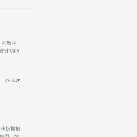
统计功能
31次
作用。律