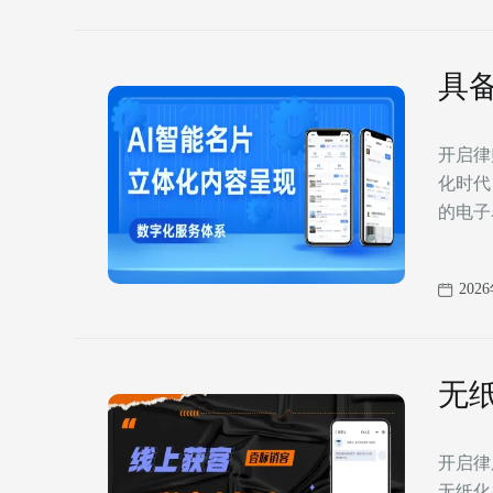
具
开启律师业务高效
化时代
的电子
202
无
开启律所高效沟通新方
无纸化