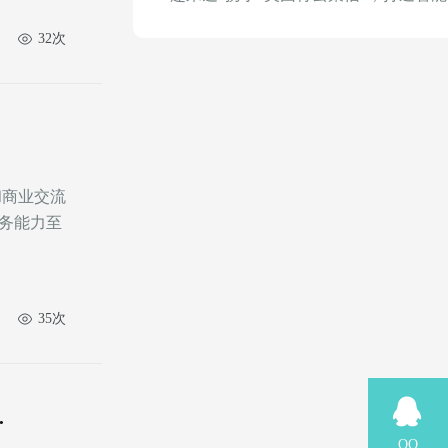
32次
和商业交流
务能力至
35次
名
QQ