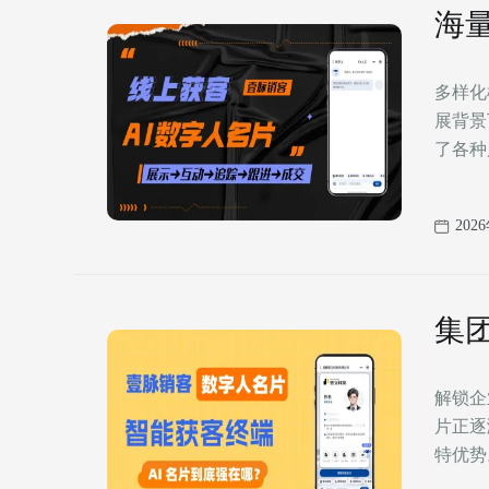
海
多样化模板，满
展背景
了各种
202
集
解锁企
片正逐
特优势