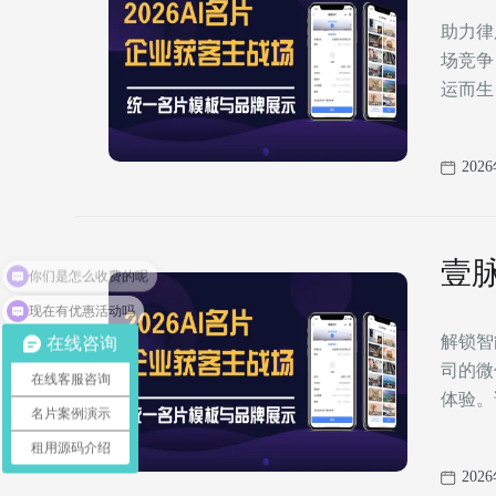
片
助力律
场竞争
运而生
202
壹
现在有优惠活动吗
解锁智能名片，
在线咨询
司的微
在线客服咨询
体验。
名片案例演示
租用源码介绍
202