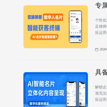
专
个性化定制，开
足律师
应运而
202
具
片
解锁企业营销
渐无法
应运而