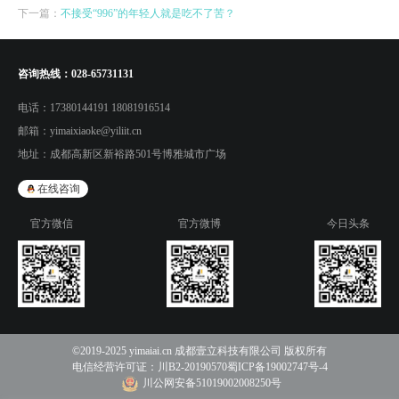
下一篇：
不接受“996”的年轻人就是吃不了苦？
咨询热线：
028-65731131
电话：
17380144191 18081916514
邮箱：
yimaixiaoke@yiliit.cn
地址：
成都高新区新裕路501号博雅城市广场
在线咨询
官方微信
官方微博
今日头条
©2019-2025 yimaiai.cn 成都壹立科技有限公司 版权所有
电信经营许可证：
川B2-20190570
蜀ICP备19002747号-4
川公网安备51019002008250号